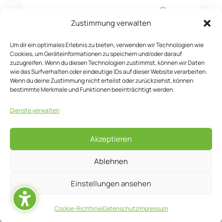
ungestört, konzentriert &
Zustimmung verwalten
effektiv …
Um dir ein optimales Erlebnis zu bieten, verwenden wir Technologien wie
… ein Garant für Ihren Erfolg.
Cookies, um Geräteinformationen zu speichern und/oder darauf
zuzugreifen. Wenn du diesen Technologien zustimmst, können wir Daten
wie das Surfverhalten oder eindeutige IDs auf dieser Website verarbeiten.
Wenn du deine Zustimmung nicht erteilst oder zurückziehst, können
bestimmte Merkmale und Funktionen beeinträchtigt werden.
Hotel Am Tierpark Gotha
Dienste verwalten
+49 (0) 3621 7170
info@hotel-gotha.de
Akzeptieren
Ablehnen
Einstellungen ansehen
Impressum
|
Datenschutz
|
Karriere
|
AGB'S
Cookie-Richtlinie
Datenschutz
Impressum