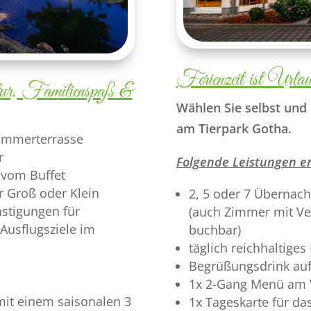
Ferienzeit ist Urlau
ur, Familienspaß &
Wählen Sie selbst und 
am Tierpark Gotha.
Sommerterrasse
r
Folgende Leistungen er
 vom Buffet
r Groß oder Klein
2, 5 oder 7 Überna
nstigungen für
(auch Zimmer mit Ve
Ausflugsziele im
buchbar)
täglich reichhaltige
Begrüßungsdrink au
1x 2-Gang Menü am
 mit einem saisonalen 3
1x Tageskarte für das