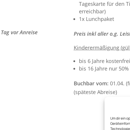
Tageskarte für den Ti
erreichbar)
1x Lunchpaket
 Tag vor Anreise
Preis inkl aller o.g. Le
Kinderermäßigung (gült
bis 6 Jahre kostenfre
bis 16 Jahre nur 50%
Buchbar vom:
01.04. (
(späteste Abreise)
Um dir ein o
Geräteinfor
Technologien