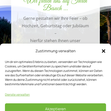
Wir freuen uns auf Ihren
Besuch …
Gerne gestalten wir Ihre Feier – ob
Hochzeit, Geburtstag oder Jubiläum
–
hierfür stehen Ihnen unser
Restaurant,
Zustimmung verwalten
der Wintergarten oder unsere
Um dir ein optimales Erlebnis zu bieten, verwenden wir Technologien wie
Banketträume zur Verfügung.
Cookies, um Geräteinformationen zu speichern und/oder darauf
zuzugreifen. Wenn du diesen Technologien zustimmst, können wir Daten
MEHR ERFAHREN
wie das Surfverhalten oder eindeutige IDs auf dieser Website verarbeiten.
Wenn du deine Zustimmung nicht erteilst oder zurückziehst, können
bestimmte Merkmale und Funktionen beeinträchtigt werden.
Dienste verwalten
Hotel Am Tierpark Gotha
+49 (0) 3621 7170
Akzeptieren